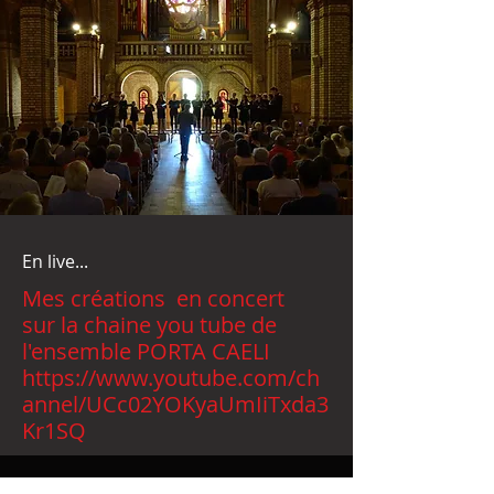
En live...
Mes créations en concert
sur la chaine you tube de
l'ensemble PORTA CAELI
https://www.youtube.com/ch
annel/UCc02YOKyaUmIiTxda3
Kr1SQ